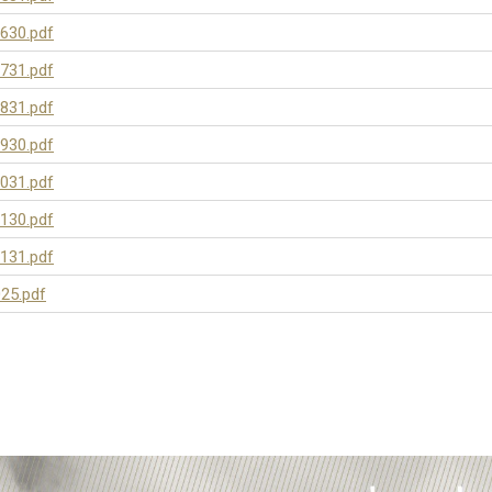
630.pdf
731.pdf
831.pdf
930.pdf
031.pdf
130.pdf
131.pdf
25.pdf