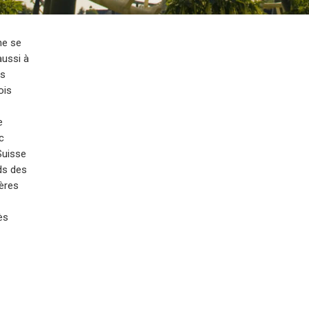
ne se
aussi à
es
ois
e
c
Suisse
ids des
ières
ès