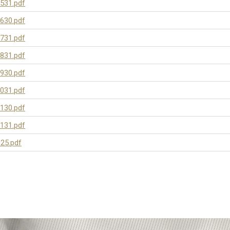
531.pdf
630.pdf
731.pdf
831.pdf
930.pdf
031.pdf
130.pdf
131.pdf
25.pdf